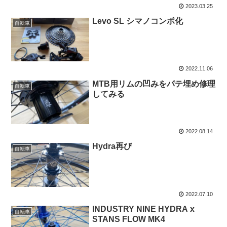
2023.03.25
Levo SL シマノコンポ化
自転車
2022.11.06
MTB用リムの凹みをパテ埋め修理
自転車
してみる
2022.08.14
Hydra再び
自転車
2022.07.10
INDUSTRY NINE HYDRA x
自転車
STANS FLOW MK4