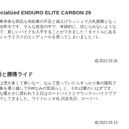
ecialized ENDURO ELITE CARBON 29
車本体も部品も供給量の不足と値上げラッシュで入札困難となっ
る昨今です。そんな状況の中で、奇跡的に、信じられないような
で、新しいバイクを入手することができました！タイトルにある
シャライズドのエンデューロを買ってしまいました！L...
2022.03.26
粉と腰痛ライド
は雪が多くて寒いなー、なんて思っていたらすっかり春の陽気で
春を通り越してGWなみの気温らしく、それは暖かいはずです。
な暖かさに誘われて土日はロードバイクとマウンテンバイクでプ
ラしてきました。ワイドレシオ化 試走先日、ロードバ...
2022.03.13