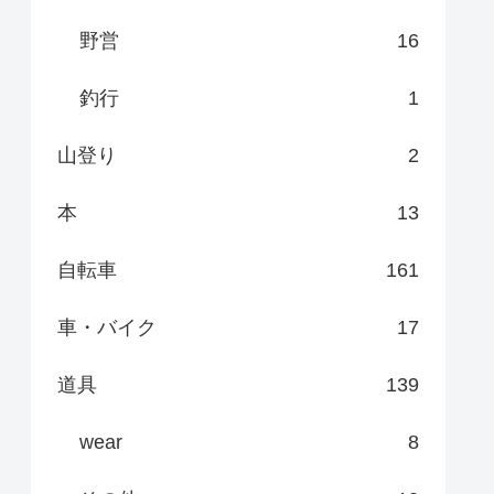
野営
16
釣行
1
山登り
2
本
13
自転車
161
車・バイク
17
道具
139
wear
8