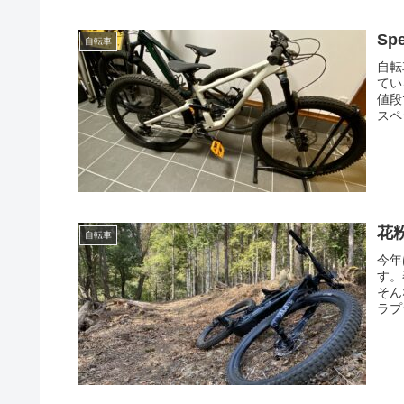
Sp
自転車
自転
てい
値段
スペ
花
自転車
今年
す。
そん
ラプ