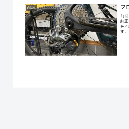
フ
自転車
前回
純正
色々
す。