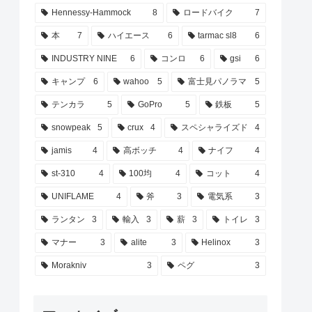
Hennessy-Hammock
8
ロードバイク
7
本
7
ハイエース
6
tarmac sl8
6
INDUSTRY NINE
6
コンロ
6
gsi
6
キャンプ
6
wahoo
5
富士見パノラマ
5
テンカラ
5
GoPro
5
鉄板
5
snowpeak
5
crux
4
スペシャライズド
4
jamis
4
高ボッチ
4
ナイフ
4
st-310
4
100均
4
コット
4
UNIFLAME
4
斧
3
電気系
3
ランタン
3
輸入
3
薪
3
トイレ
3
マナー
3
alite
3
Helinox
3
Morakniv
3
ペグ
3