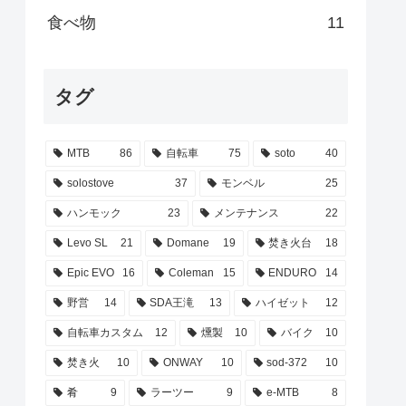
食べ物
11
タグ
MTB
86
自転車
75
soto
40
solostove
37
モンベル
25
ハンモック
23
メンテナンス
22
Levo SL
21
Domane
19
焚き火台
18
Epic EVO
16
Coleman
15
ENDURO
14
野営
14
SDA王滝
13
ハイゼット
12
自転車カスタム
12
燻製
10
バイク
10
焚き火
10
ONWAY
10
sod-372
10
肴
9
ラーツー
9
e-MTB
8