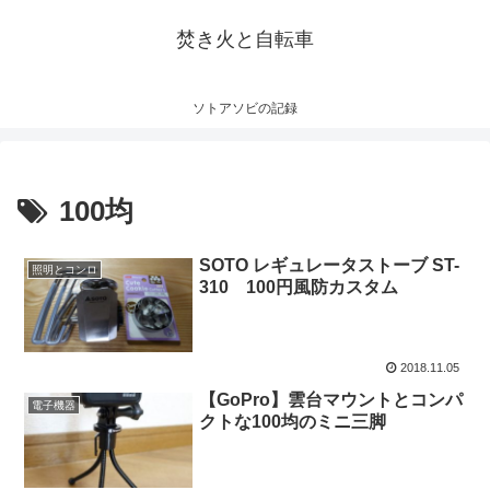
焚き火と自転車
ソトアソビの記録
100均
SOTO レギュレータストーブ ST-
照明とコンロ
310 100円風防カスタム
2018.11.05
【GoPro】雲台マウントとコンパ
電子機器
クトな100均のミニ三脚