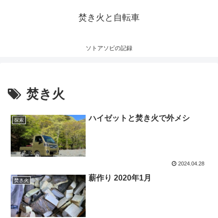
焚き火と自転車
ソトアソビの記録
焚き火
ハイゼットと焚き火で外メシ
探索
2024.04.28
薪作り 2020年1月
焚き火