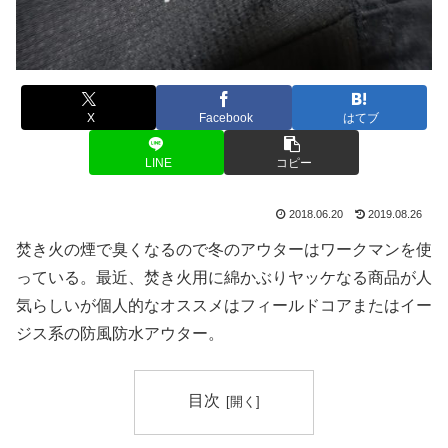
X
Facebook
はてブ
LINE
コピー
2018.06.20
2019.08.26
焚き火の煙で臭くなるので冬のアウターはワークマンを使
っている。最近、焚き火用に綿かぶりヤッケなる商品が人
気らしいが個人的なオススメはフィールドコアまたはイー
ジス系の防風防水アウター。
目次