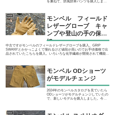
を兼ねて、防風防寒パンツを購入しまし
た。すでに何度も使用してコスパの良さ
は確認済み。税込み1990円で中綿のボリ
ュームもそこそこあり簡単な防水がつい
wear
モンベル フィールド
ているので大雨以外の...
レザーグローブ キャ
ンプや登山の手の保護
に
中古ですがモンベルのフィールドレザーグローブを購入。GRIP
SWANYとかかっこよくて憧れるけど値段が高いのでお手頃価格で出
品されていたこちらを購入。いろいろな化学繊維が開発されて機能面
でのレザーの優位性は低くなりつつあるが、耐熱や耐久性...
wear
モンベル ODショーツ
がモデルチェンジ
2024年のモンベルカタログを見ていたら
ODショーツがモデルチェンジしていたの
で、新しいモデルを購入しました。今ま
でのショーツ系はポケットのジップがな
く、財布やスマホ、車の鍵などの持運び
に気を使う必要がありました。トレイル
wear
内でMTB乗ってる...