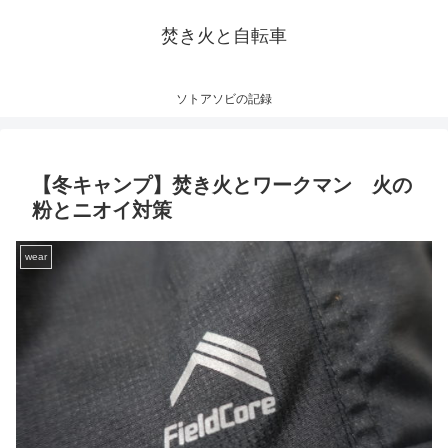
焚き火と自転車
ソトアソビの記録
【冬キャンプ】焚き火とワークマン 火の
粉とニオイ対策
wear