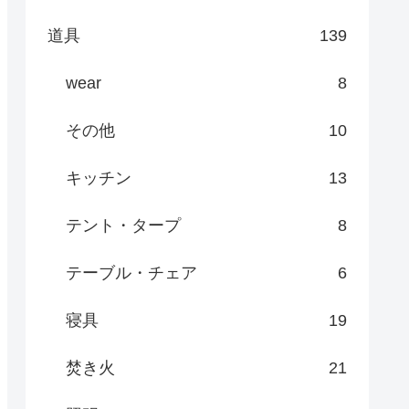
道具
139
wear
8
その他
10
キッチン
13
テント・タープ
8
テーブル・チェア
6
寝具
19
焚き火
21