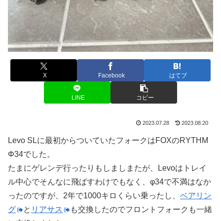
X
Facebook
はてブ
LINE
コピー
2023.07.28
2023.08.20
Levo SLに最初からついていたフォークはFOXのRYTHM
Φ34でした。
たまにゲレンデ行ったりもしましまたが、Levoはトレイ
ル中心でそんなに飛ばすわけでもなく、φ34で不満はなか
ったのですが、2年で1000キロくらい乗ったし、
ベアリン
グ
と
リアサス
も交換したのでフロントフォークも一緒