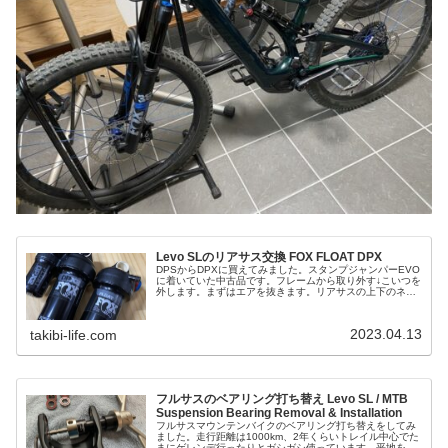
Levo SLのリアサス交換 FOX FLOAT DPX
DPSからDPXに買えてみました。スタンプジャンパーEVO
に着いていた中古品です。フレームから取り外す↓こいつを
外します。まずはエアを抜きます。リアサスの上下のネジ
を外すと簡単に外せます。別体タンクがかっこいいです
ね。アップグレードしてる感...
2023.04.13
takibi-life.com
フルサスのベアリング打ち替え Levo SL / MTB
Suspension Bearing Removal & Installation
フルサスマウンテンバイクのベアリング打ち替えをしてみ
ました。走行距離は1000km、2年くらいトレイル中心でた
まにゲレンデ行ったりとガシガシ使っています。平地を走