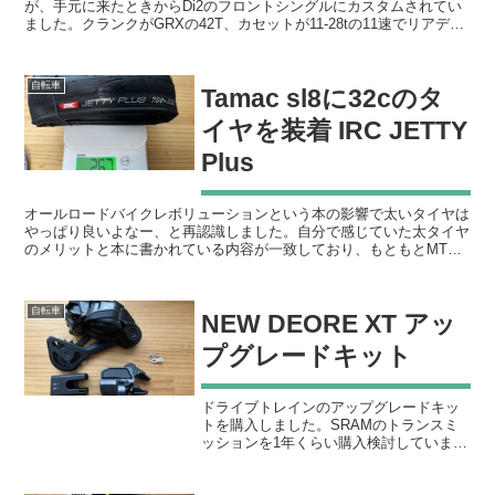
が、手元に来たときからDi2のフロントシングルにカスタムされてい
ました。クランクがGRXの42T、カセットが11-28tの11速でリアディ
レイラーはアルテグラのDi2が装備さ...
自転車
Tamac sl8に32cのタ
イヤを装着 IRC JETTY
Plus
オールロードバイクレボリューションという本の影響で太いタイヤは
やっぱり良いよなー、と再認識しました。自分で感じていた太タイヤ
のメリットと本に書かれている内容が一致しており、もともとMTB
から入って、その次にロードに乗り始めたので、細いタイヤ...
自転車
NEW DEORE XT アッ
プグレードキット
ドライブトレインのアップグレードキッ
トを購入しました。SRAMのトランスミ
ッションを1年くらい購入検討していまし
たが、ロードのDi2の快適さを知っている
ので、変速が速いと噂の新型シマノに決