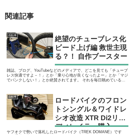
関連記事
自転車
絶望のチューブレス化
ビード上げ編 救世主現
る？！ 自作ブースター
雑誌、ブログ、YouTubeなどのメディアで、どこを見ても「チューブ
レス快適ですよ－！」とか「乗り心地が良くなったよー」とか「マジ
でパンクしない！」とか絶賛されてます。 それを毎日眺めている
と、だんだん自分のバイクもチューブレス化したくなっ...
自転車
ロードバイクのフロン
トシングル＆ワイドレ
シオ改造 XTR Di2リア
ディレイラー購入
ヤフオクで勢いで落札したロードバイク（TREK DOMANE）です