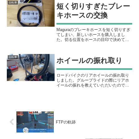
めました。アップグレードキットがあ
自転車
短く切りすぎたブレー
り、既存の12sユ...
キホースの交換
Maguraのブレーキホースを短く切りすぎ
てしまい、新しいホースを購入しまし
た。切る位置をホースの目印で決めてカ
ットしたのですが、ホースの目印って一
定間隔で並んでいて一つ手前でカットす
るということをやらかしました。短いホ
自転車
ホイールの振れ取り
ースでもハンドルは回...
ロードバイクのリアホイールの振れ取り
しました。グループライドの際にリアホ
イールの振れを教えていただいたので修
正しました。振れ取り台は持っていたも
のの、チューブレステープを貼る時にし
か使っていなかったので、やっと本来の
使い方ができました。左右...
FTPの軌跡