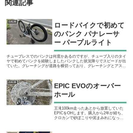
関連記事
自転車
ロードバイクで初めて
のパンク パナレーサ
ー パープルライト
チューブレスでのパンクは何度かあるのですが、チューブ入りのタイ
ヤで初めてパンクを経験しましたパンクした状況降りでスピードが出
ていた。グレーチングが道路を横切っており、グレーチングとアスフ
ァルトに段差ができている、ちょっと荒れた道路環境でした...
自転車
EPIC EVOのオーバー
ホール
王滝100km走ったあとから放置していた
EPICをOHします。購入から2年が経ち、
クロカンで砂ぼこりや泥まみれになって
使っているので分解清掃を行います。作
業内容フォークのオイル交換ステムベア
リンググリスアップBBグリスアップディ