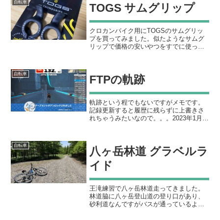
自転車
TOGS サムグリップ
レイラー分解...
クロカンバイク用にTOGSのサムグリッ
プを買ってみました。似たようなサムグ
リップで価格の安いやつをすでに使って
いたので、サムグリップの快適さは把握
済み。このサムグリップがあるだけで乗
車時のポジション自由度が格段に上がり
自転車
FTPの軌跡
ます。登りハンドルを握...
軌跡という程でもないですがメモです。
記録更新すると履歴に残らずに上書きさ
れちゃうみたいなので。。。2023年1月に
ZWIFTデビューして初めてFTPなるもの
を測ってみました。このときの測定値が
130くらいでした。まだまだ余裕があった
自転車
八ヶ岳林道 グラベルラ
のですが...
イド
王滝練習で八ヶ岳林道走ってきました。
林道脇に八ヶ岳登山道の登り口があり、
砂利道なんですがバスが通っているよう
です。道幅はかなり広く快適に走れまし
た。車も普通に走ってます。適度にアッ