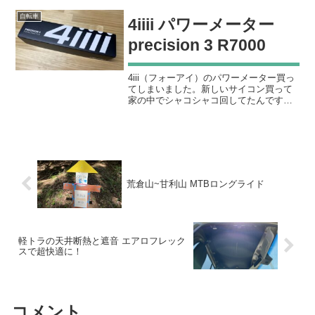
プダウンもあり、砂利がちょっと浮いて
自転車
4iiii パワーメーター
いるので、本番王滝ほどで...
precision 3 R7000
4iii（フォーアイ）のパワーメーター買っ
てしまいました。新しいサイコン買って
家の中でシャコシャコ回してたんです
が、指標になるものがないと自分に甘く
なるといいますか、ただの有酸素運動で
終わってしまうのでパワーメーターを導
入してみました。Pr...
荒倉山~甘利山 MTBロングライド
軽トラの天井断熱と遮音 エアロフレック
スで超快適に！
コメント