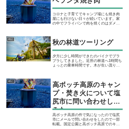
ベランダ焼き肉
コロナと子育てでキャンプ場にも焼き肉
屋にも行けない日々が続いています。家
の中でフライパンで肉を焼くのはダメで
はないのですが、炭の匂い、油の焦げる
匂い、グリルに肉を置いた瞬間のジュワ
ッという音やもろもろ臨場感といいます
雑記
秋の林道ツーリング
か、焼肉やってるぞっ！感...
夕方に少し時間ができたのバイクでプラ
プラしてきました。近所の林道へ1時間ち
ょっとの乗車時間です。木が生い茂り見
通しの悪い林道だったのですが、キレイ
に伐採され開けたいい感じの林道になっ
ていました。木を吊って運ぶ即席のリフ
雑記
高ボッチ高原のキャン
トが作られていました。...
プ・焚き火について塩
尻市に問い合わせして
みた
高ボッチ高原の件で気になったので塩尻
市にメールで問い合わせをしたので一部
転載。国定公園と高ボッチ高原でのキャ
ンプに関する記事はこちら↓。高ボッチ高