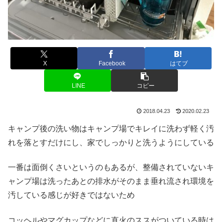
X
Facebook
はてブ
LINE
コピー
2018.04.23
2020.02.23
キャンプ後の洗い物はキャンプ場でキレイに洗わず軽く汚
れを落とすだけにし、家でしっかりと洗うようにしている
一番は面倒くさいというのもあるが、整備されていないキ
ャンプ場は洗ったあとの排水がそのまま垂れ流され環境を
汚している感じが好きではないため
コッヘルやマグカップなどに直火のススがついている時は