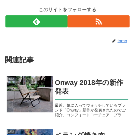
このサイトをフォローする
tomo
関連記事
雑記
Onway 2018年の新作
発表
最近、気に入ってウォッチしているブラ
ンド「Onway」新作が発表されたのでご
紹介。コンフォートローチェア プラス
2018年の6月ころ購入したコンフォートロ
ーチェアは広い座面でゆったり座れなか
なか心地が良い。それのクッション付き
雑記
の豪華版に当た...