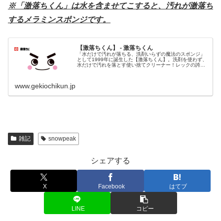
※「激落ちくん」は水を含ませてこすると、汚れが激落ち
するメラミンスポンジです。
【激落ちくん】 - 激落ちくん
「水だけで汚れが落ちる、洗剤いらずの魔法のスポンジ」
として1999年に誕生した【激落ちくん】。洗剤を使わず、
水だけで汚れを落とす使い捨てクリーナー！レックの誇る
ロングセラーブランドです。
www.gekiochikun.jp
雑記
snowpeak
シェアする
X
Facebook
はてブ
LINE
コピー