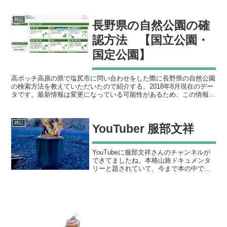
原で野営・キャンプできるのかどうか調
べてみた生活環境課の〇〇と申します。
雑記
長野県の自然公園の確
「高ボッチ高原での野営...
認方法 【国立公園・
国定公園】
高ボッチ高原の県で塩尻市に問い合わせをした際に長野県の自然公園
の検索方法を教えていただいたので紹介する。2018年8月現在のデー
タです。最新情報は変更になっている可能性があるため、この情報を
元になにかされる場合はご自身で確認を行って下さい。...
雑記
YouTuber 服部文祥
YouTubeに服部文祥さんのチャンネルが
できてましたね。本格山旅ドキュメンタ
リーと題されていて、今まで本の中でし
か読むことのできなかったサバイバル登
山を動画で見ることができます。初回は
南アルプス編で信濃俣河内（しなのまた
がっち）から遡行し...