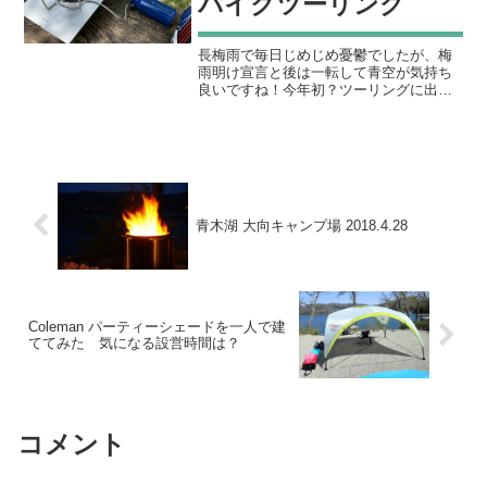
バイクツーリング
長梅雨で毎日じめじめ憂鬱でしたが、梅
雨明け宣言と後は一転して青空が気持ち
良いですね！今年初？ツーリングに出掛
けてきました。久しぶりにコンロなどを
引っ張り出して、いざ山奥へ！最近は自
転車ばかり乗っていて、オートバイは半
年以上乗ってなかったかも...
青木湖 大向キャンプ場 2018.4.28
Coleman パーティーシェードを一人で建
ててみた 気になる設営時間は？
コメント