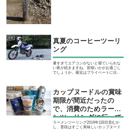
で話題となり、国定公園に該当するので
実はキャンプできないらしい、という情
報をキャッチ。自分なり...
探索
真夏のコーヒーツーリ
ング
暑すぎてエアコンがないと寝ていられな
い夜が続きますね、皆様いかがお過ごし
でしょうか。最近はプライベートに仕事
に忙しく、まったくキャンプに出掛ける
ことができていません。焚き火したく
て、なにかを燃やしたくて、煙に燻され
探索
カップヌードルの賞味
たくて仕方ないのですが、日...
期限が間近だったの
で、消費のためラーメ
ンツーリングに行って
ラーメンツーリング2019年1回目昔むか
きた
し、普段はすごく美味しいカップヌード