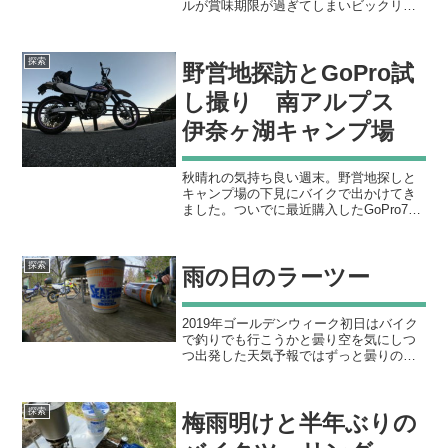
ルが賞味期限が過ぎてしまいビックリす
るくらい不味くなってなんとも言えない
気持ちになったことがあった。平成最後
の成人の日の本日、あと一週間で賞味期
探索
野営地探訪とGoPro試
限が切れるカップヌー...
し撮り 南アルプス
伊奈ヶ湖キャンプ場
秋晴れの気持ち良い週末。野営地探しと
キャンプ場の下見にバイクで出かけてき
ました。ついでに最近購入したGoPro7の
試し撮りも兼ねてあれこれと。行き先
は、山梨県南アルプス市の伊奈ヶ湖キャ
ンプ場。以前一度キャンプ場をしたこと
探索
雨の日のラーツー
があり、静かで良いと...
2019年ゴールデンウィーク初日はバイク
で釣りでも行こうかと曇り空を気にしつ
つ出発した天気予報ではずっと曇りの予
報になっていたが、心配していた通りに
雨が降り出してきた。しかも寒い。。。
途中で温かいものを食べてちょっと走っ
探索
梅雨明けと半年ぶりの
て帰ろうとなったので...