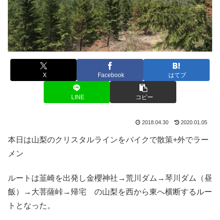
X
Facebook
はてブ
LINE
コピー
2018.04.30
2020.01.05
本日は山梨のクリスタルラインをバイクで散策+外でラー
メン
ルートは韮崎を出発し金櫻神社→荒川ダム→琴川ダム（昼
飯）→大菩薩峠→帰宅 の山梨を西から東へ横断するルー
トとなった。