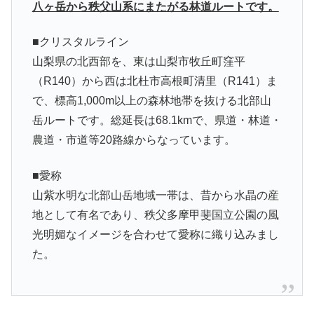
八ヶ岳から秩父山系にまたがる林道ルートです。
■クリスタルライン
山梨県の北西部を、東は山梨市牧丘町窪平
（R140）から西は北杜市高根町清里（R141）ま
で、標高1,000m以上の森林地帯を抜ける北部山
岳ルートです。総延長は68.1kmで、県道・林道・
農道・市道等20路線からなっています。
■愛称
山紫水明な北部山岳地域一帯は、昔から水晶の産
地として有名であり、秩父多摩甲斐国立公園の風
光明媚なイメージを合わせて愛称に織り込みまし
た。