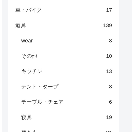
車・バイク
17
道具
139
wear
8
その他
10
キッチン
13
テント・タープ
8
テーブル・チェア
6
寝具
19