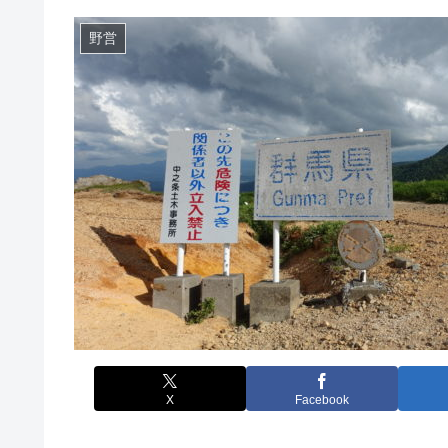
野営
X
Facebook