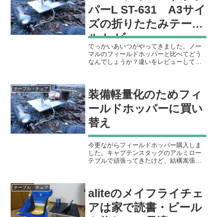
パーL ST-631 A3サイ
ズの折りたたみテーブ
ル レビュー
でっかいあいつがやってきました。ノー
マルのフィールドホッパーと比べてどう
なんでしょうか？違いをレビューしてい
きます。仕様まずはじめに気になるのが
ノーマルとラージの違い。どこがどう変
わったかを表にしてみたので、気になる
テーブル・チェア
装備軽量化のためフィ
点を比較していく。サイズ...
ールドホッパーに買い
替え
今更ながらフィールドホッパー購入しま
した。キャプテンスタッグのアルミロー
テブルで頑張ってきたけど、結構嵩張る
んだよね。。。値段も手頃だし使い勝手
も良いしで入門用には最適なアイテムだ
ったけど最近のキャンプスタイルに合わ
テーブル・チェア
aliteのメイフライチェ
なくなってきたのでフィー...
アは家で読書・ビール