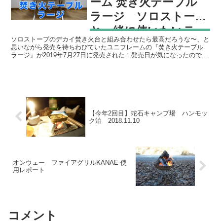
ーム 焚き火テーブル
ラージ ソロストーブ
と一緒に使いたいテー
ソロストーブのデカイ焚き火台と組み合わせたら最高だろうな〜、と
ブル
思いながら発売を待ちわびていたユニフレームの『焚き火テーブル
ラージ』が2019年7月27日に発売された！発売日が気になったので先
日問い合わせをしてみたところ、『未定ではあるが7...
【今年2回目】蛇石キャンプ場 ハンモッ
ク泊 2018.11.10
オンウェー ファイアグリルKANAE 使
用レポート
コメント