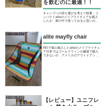
を飲むのに最適！！
キャンプへの持ち運びを考えて軽量・コ
ンパクトaliteのメイフライチェアを購入
したが、家の中で使ってみると思いの外
使い勝手が良くびっくりした。代理店の
日本撤退で国内での価格が高騰したため
わざわざ海外通販を駆使して輸入したか
テーブル・チェア
alite mayfly chair
いがあった。 ロー...
REIで個人輸入したaliteのメイフライチェ
ア日本ではゴールドウィンの撤退で購入
できないが、アメリカのアウトドアショ
ップのREI経由ならお得に購入可能。日本
での取引価格は13000円前後かそれ以上す
るが、REIから輸入すると1脚70ドルく...
テーブル・チェア
【レビュー】ユニフレ