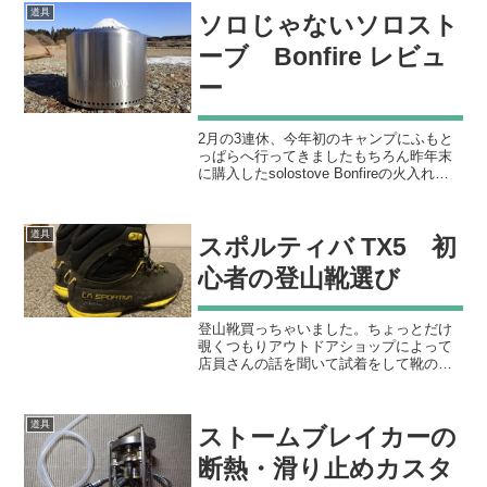
MUKAを持っているので今回はコンロの
道具
ソロじゃないソロスト
アップデ...
ーブ Bonfire レビュ
ー
2月の3連休、今年初のキャンプにふもと
っぱらへ行ってきましたもちろん昨年末
に購入したsolostove Bonfireの火入れも
兼ねて！今回はBonfireの使用感をレビュ
ーします！購入編はこちらから簡単に火
が育つ初めての火入れは牛乳パック...
道具
スポルティバ TX5 初
心者の登山靴選び
登山靴買っちゃいました。ちょっとだけ
覗くつもりアウトドアショップによって
店員さんの話を聞いて試着をして靴の履
き方を教えてもらって店内の坂道でステ
ップしながらうんちくを聞いているうち
に買っていました。スポルティバという
道具
ストームブレイカーの
イタリアのメーカーだそう...
断熱・滑り止めカスタ