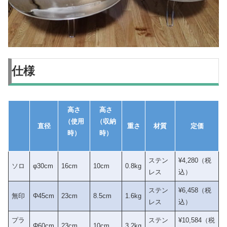
仕様
高さ
高さ
（使用
（収納
直径
重さ
材質
定価
時）
時）
ステン
¥4,280（税
ソロ
φ30cm
16cm
10cm
0.8kg
レス
込）
ステン
¥6,458（税
無印
Φ45cm
23cm
8.5cm
1.6kg
レス
込）
プラ
ステン
¥10,584（税
Φ60cm
23cm
10cm
3.2kg