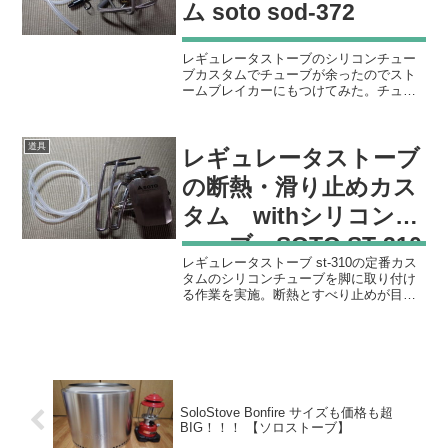
ム soto sod-372
レギュレータストーブのシリコンチュー
ブカスタムでチューブが余ったのでスト
ームブレイカーにもつけてみた。チュー
ブはΦ4×Φ6mmの透明シリコンチューブ
を使用。ストームブレイカーは15cmの長
さでカットしました。15cmにすると写真
道具
レギュレータストーブ
の感じに仕上...
の断熱・滑り止めカス
タム withシリコンチ
ューブ SOTO ST-310
レギュレータストーブ st-310の定番カス
タムのシリコンチューブを脚に取り付け
る作業を実施。断熱とすべり止めが目的
で、使用中に不意に脚に触ってしまい
「熱っつ！！！」と声を上げるのを防止
してくれることと、コンロ自体が動かい
ないように滑り止め...
SoloStove Bonfire サイズも価格も超
BIG！！！ 【ソロストーブ】