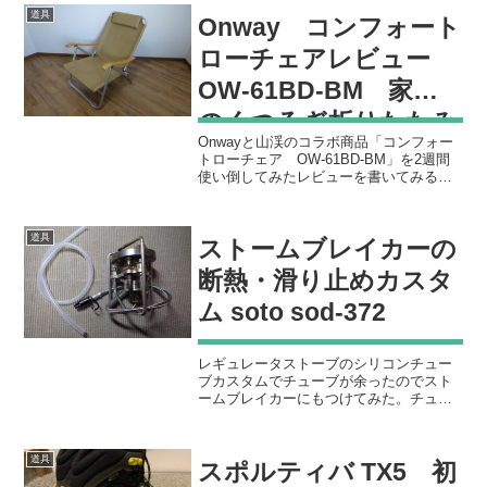
問題が解決策せず今まで諦めていた理想
道具
Onway コンフォート
の形は蚊帳付のハンモ...
ローチェアレビュー
OW-61BD-BM 家用
のくつろぎ折りたたみ
Onwayと山渓のコラボ商品「コンフォー
家具
トローチェア OW-61BD-BM」を2週間
使い倒してみたレビューを書いてみる。
結論から言うと、このイスは「家でくつ
ろぐ用途に最高！」であることがわかっ
た。帆布をの生地が火の粉に強いので焚
道具
ストームブレイカーの
き火用にしよ...
断熱・滑り止めカスタ
ム soto sod-372
レギュレータストーブのシリコンチュー
ブカスタムでチューブが余ったのでスト
ームブレイカーにもつけてみた。チュー
ブはΦ4×Φ6mmの透明シリコンチューブ
を使用。ストームブレイカーは15cmの長
さでカットしました。15cmにすると写真
道具
スポルティバ TX5 初
の感じに仕上...