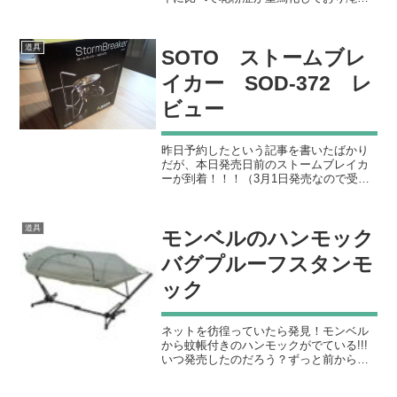
ような鼻水がでるため家にこもって過ご
しています。家にいても暇なので、最近
いじり倒しているストームブレイカーの
道具
SOTO ストームブレ
メンテンスと分解して各部...
イカー SOD-372 レ
ビュー
昨日予約したという記事を書いたばかり
だが、本日発売日前のストームブレイカ
ーが到着！！！（3月1日発売なので受取
りはそれ以降と思っていたが嬉しい誤
算）この日を待っていた方、多いのでは
ないだろうか！？ストームブレイカーの
道具
モンベルのハンモック
魅力はメーカーのホームペ...
バグプルーフスタンモ
ック
ネットを彷徨っていたら発見！モンベル
から蚊帳付きのハンモックがでている!!!
いつ発売したのだろう？ずっと前からあ
った？コットとハンモックの導入で悩
み、ハンモックをどうやって設置するか