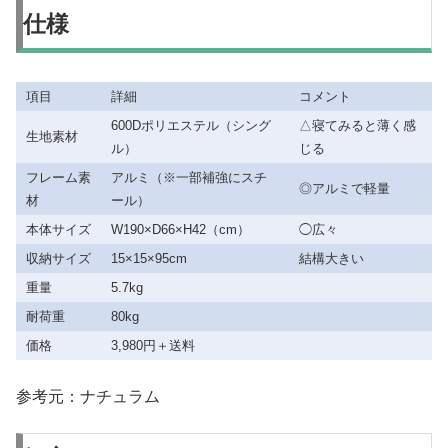
仕様
項目
詳細
コメント
600Dポリエステル（シング
△寝てみると薄く感
生地素材
ル）
じる
フレーム素
アルミ（※一部補強にスチ
◎アルミで軽量
材
ール）
本体サイズ
W190×D66×H42（cm）
◯広々
収納サイズ
15×15×95cm
結構大きい
重量
5.7kg
耐荷重
80kg
価格
3,980円＋送料
参考元：ナチュラム