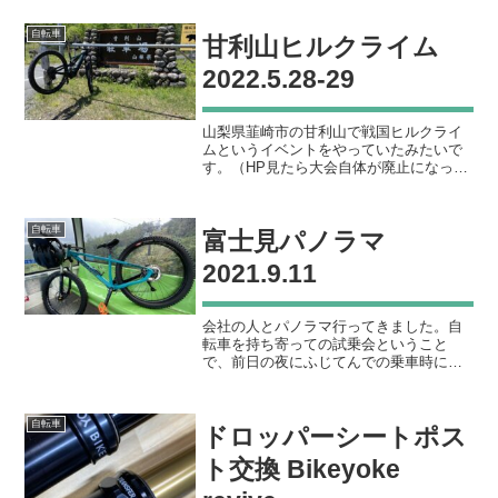
たので、買う予定のなかったカーボンク
ランクを落札！重量カーボンク...
自転車
甘利山ヒルクライム
2022.5.28-29
山梨県韮崎市の甘利山で戦国ヒルクライ
ムというイベントをやっていたみたいで
す。（HP見たら大会自体が廃止になった
ようです）以前、知り合いが参加してい
たのでどんなものかと思いロードバイク
で挑戦してみることに。ロードで散る先
自転車
富士見パノラマ
日ロードバイクのカセッ...
2021.9.11
会社の人とパノラマ行ってきました。自
転車を持ち寄っての試乗会ということ
で、前日の夜にふじてんでの乗車時に後
輪がパンクしたハードテイル（JAMIS
KOMODO）のタイヤを交換します。今回
はフルサスLevo SLとハードテイル
自転車
ドロッパーシートポス
KOMODOの2...
ト交換 Bikeyoke