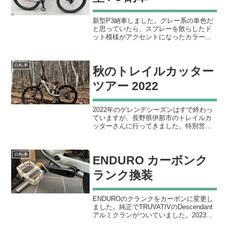
新型P3納車しました。グレー系の単色だ
と思っていたら、スプレーを散らしたド
ット模様がアクセントになったカラーで
した！画面で見てるだけだと分かんない
です。納車後にダートボール、パンプト
ラックを走ってきましたが、プッシュプ
自転車
秋のトレイルカッター
ルがなかなか難しくて思...
ツアー 2022
2022年のゲレンデシーズンはすで終わっ
ていますが、長野県伊那市のトレイルカ
ッターさんに行ってきました。特別営業
期間中でコンディションが良けれ走れる
とのこと。急に寒くなって霜とか雪とか
気になっていたのですが、当日は快晴で
自転車
ENDURO カーボンク
最高のコンディション...
ランク換装
ENDUROのクランクをカーボンに変更し
ました。純正でTRUVATIVのDescendant
アルミクランがついていました。2023年
正月にPaypayのくじ引きで１万円あたっ